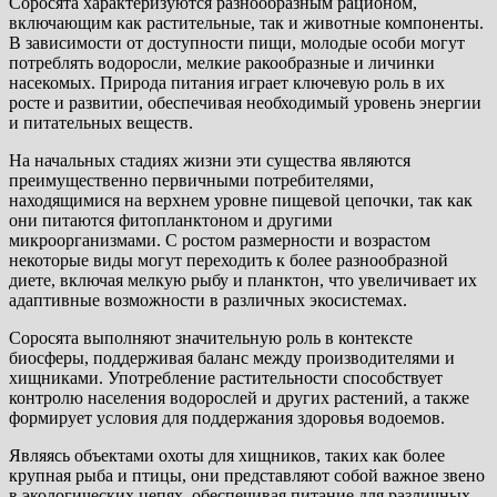
Соросята характеризуются разнообразным рационом,
включающим как растительные, так и животные компоненты.
В зависимости от доступности пищи, молодые особи могут
потреблять водоросли, мелкие ракообразные и личинки
насекомых. Природа питания играет ключевую роль в их
росте и развитии, обеспечивая необходимый уровень энергии
и питательных веществ.
На начальных стадиях жизни эти существа являются
преимущественно первичными потребителями,
находящимися на верхнем уровне пищевой цепочки, так как
они питаются фитопланктоном и другими
микроорганизмами. С ростом размерности и возрастом
некоторые виды могут переходить к более разнообразной
диете, включая мелкую рыбу и планктон, что увеличивает их
адаптивные возможности в различных экосистемах.
Соросята выполняют значительную роль в контексте
биосферы, поддерживая баланс между производителями и
хищниками. Употребление растительности способствует
контролю населения водорослей и других растений, а также
формирует условия для поддержания здоровья водоемов.
Являясь объектами охоты для хищников, таких как более
крупная рыба и птицы, они представляют собой важное звено
в экологических цепях, обеспечивая питание для различных