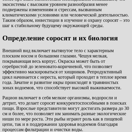
экосистемы с высоким уровнем разнообразия менее
подвержены изменениям и стрессам, вызванным
климатическими условиями или человеческой деятельностью.
Таким образом, инвестиции в изучение и охрану соросят – это
шаг к стабильному будущему окружающей среды.
Определение соросят и их биология
Внешний вид включает вытянутое тело с характерным
плоским носом и большими глазами. Чешуя мелкая,
покрывающая весь корпус. Окраска может быть от
серебристой до зеленовато-коричневой, что позволяет
эффективно маскироваться от хищников. Репродуктивный
цикл начинается с нереста, который проходит в теплое время
года. Зачатие и развитие икры происходят в травянистых
зонах водоемов, что способствует высокой выживаемости.
Рацион включает в себя мелкие организмы, водоросли и
детрит, что делает соросят конкурентоспособными в поисках
пищи. Взрослые представители могут достигать размера до 30
см и более, что позволяет им занимать разные экологические
ниши по мере роста. Эти рыбы играют роль как в пищевой
цепи, так и в поддержании здоровья водоемов благодаря
процессам фильтрации и очистки воды.