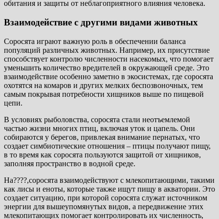
обитания и защиты от неблагоприятного влияния человека.
Взаимодействие с другими видами животных
Соросята играют важную роль в обеспечении баланса
популяций различных животных. Например, их присутствие
способствует контролю численности насекомых, что помогает
уменьшить количество вредителей в окружающей среде. Это
взаимодействие особенно заметно в экосистемах, где соросята
охотятся на комаров и других мелких беспозвоночных, тем
самым покрывая потребности хищников выше по пищевой
цепи.
В условиях рыболовства, соросята стали неотъемлемой
частью жизни многих птиц, включая уток и цапель. Они
собираются у берегов, привлекая внимание пернатых, что
создает симбиотические отношения – птицы получают пищу,
в то время как соросята пользуются защитой от хищников,
заполняя пространство в водной среде.
На????,соросята взаимодействуют с млекопитающими, такими
как лисы и еноты, которые также ищут пищу в акватории. Это
создает ситуацию, при которой соросята служат источником
энергии для вышеупомянутых видов, а передвижение этих
млекопитающих помогает контролировать их численность,