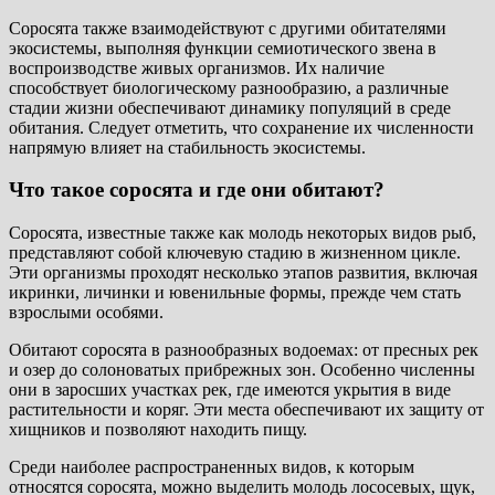
Соросята также взаимодействуют с другими обитателями
экосистемы, выполняя функции семиотического звена в
воспроизводстве живых организмов. Их наличие
способствует биологическому разнообразию, а различные
стадии жизни обеспечивают динамику популяций в среде
обитания. Следует отметить, что сохранение их численности
напрямую влияет на стабильность экосистемы.
Что такое соросята и где они обитают?
Соросята, известные также как молодь некоторых видов рыб,
представляют собой ключевую стадию в жизненном цикле.
Эти организмы проходят несколько этапов развития, включая
икринки, личинки и ювенильные формы, прежде чем стать
взрослыми особями.
Обитают соросята в разнообразных водоемах: от пресных рек
и озер до солоноватых прибрежных зон. Особенно численны
они в заросших участках рек, где имеются укрытия в виде
растительности и коряг. Эти места обеспечивают их защиту от
хищников и позволяют находить пищу.
Среди наиболее распространенных видов, к которым
относятся соросята, можно выделить молодь лососевых, щук,