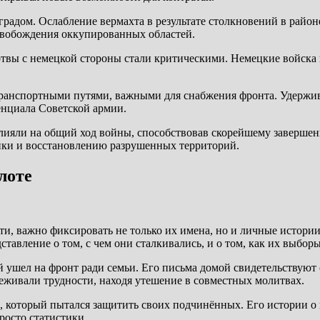
радом. Ослабление вермахта в результате столкновений в райо
свобождения оккупированных областей.
твы с немецкой стороны стали критическими. Немецкие войска н
 транспортными путями, важными для снабжения фронта. Удержив
енциала Советской армии.
влияли на общий ход войны, способствовав скорейшему заверше
ики и восстановлению разрушенных территорий.
лоте
ти, важно фиксировать не только их имена, но и личные истории
тавление о том, с чем они сталкивались, и о том, как их выбо
ушел на фронт ради семьи. Его письма домой свидетельствуют о
реживали трудности, находя утешение в совместных молитвах.
 который пытался защитить своих подчинённых. Его истории о пл
росто статистики.