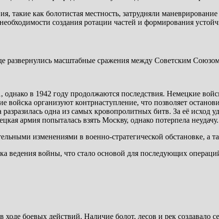
, такие как болотистая местность, затрудняли маневрирование
 необходимости создания ротации частей и формирования устой
где развернулись масштабные сражения между Советским Союзом
, однако в 1942 году продолжаются последствия. Немецкие войс
е войска организуют контрнаступление, что позволяет останови
 разразилась одна из самых кровопролитных битв. За её исход уд
ецкая армия попыталась взять Москву, однако потерпела неудачу.
ительными изменениями в военно-стратегической обстановке, а 
тика ведения войны, что стало основой для последующих операци
 ходе боевых действий. Наличие болот, лесов и рек создавало с