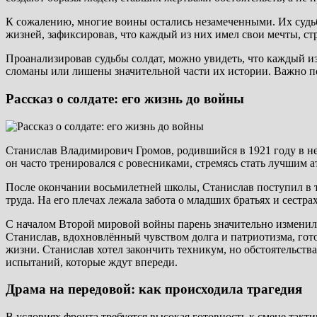
К сожалению, многие воины остались незамеченными. Их судь
жизней, зафиксировав, что каждый из них имел свои мечты, стр
Проанализировав судьбы солдат, можно увидеть, что каждый из
сломаны или лишены значительной части их истории. Важно по
Рассказ о солдате: его жизнь до войны
Станислав Владимирович Громов, родившийся в 1921 году в не
он часто тренировался с ровесниками, стремясь стать лучшим а
После окончании восьмилетней школы, Станислав поступил в те
труда. На его плечах лежала забота о младших братьях и сестра
С началом Второй мировой войны парень значительно изменился
Станислав, вдохновлённый чувством долга и патриотизма, гото
жизни. Станислав хотел закончить техникум, но обстоятельств
испытаний, которые ждут впереди.
Драма на передовой: как происходила трагедия
В условиях фронта требуется высокая готовность к смене так