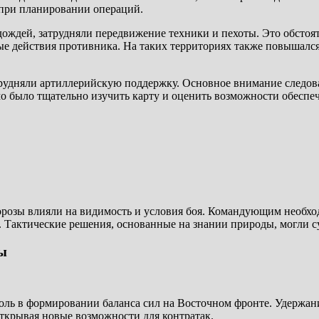
 при планировании операций.
дождей, затрудняли передвижение техники и пехоты. Это обстоя
ые действия противника. На таких территориях также повышался
трудняли артиллерийскую поддержку. Основное внимание следова
мо было тщательно изучить карту и оценить возможности обеспе
розы влияли на видимость и условия боя. Командующим необход
 Тактические решения, основанные на знании природы, могли с
ны
оль в формировании баланса сил на Восточном фронте. Удержани
открывая новые возможности для контратак.