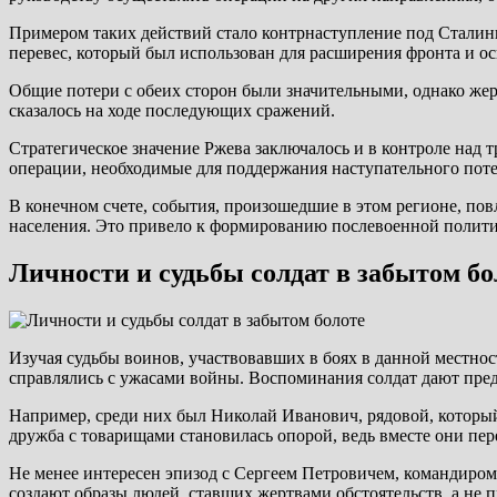
Примером таких действий стало контрнаступление под Сталинг
перевес, который был использован для расширения фронта и о
Общие потери с обеих сторон были значительными, однако жер
сказалось на ходе последующих сражений.
Стратегическое значение Ржева заключалось и в контроле над
операции, необходимые для поддержания наступательного пот
В конечном счете, события, произошедшие в этом регионе, по
населения. Это привело к формированию послевоенной полит
Личности и судьбы солдат в забытом бо
Изучая судьбы воинов, участвовавших в боях в данной местнос
справлялись с ужасами войны. Воспоминания солдат дают предс
Например, среди них был Николай Иванович, рядовой, который 
дружба с товарищами становилась опорой, ведь вместе они пе
Не менее интересен эпизод с Сергеем Петровичем, командиром,
создают образы людей, ставших жертвами обстоятельств, а не п