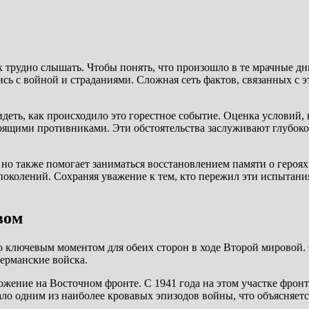
х трудно слышать. Чтобы понять, что произошло в те мрачные дн
ись с войной и страданиями. Сложная сеть фактов, связанных с э
еть, как происходило это горестное событие. Оценка условий, 
оящими противниками. Эти обстоятельства заслуживают глубоког
 но также помогает заниматься восстановлением памяти о героях
поколений. Сохраняя уважение к тем, кто пережил эти испытан
вом
о ключевым моментом для обеих сторон в ходе Второй мировой. 
ерманские войска.
ложение на Восточном фронте. С 1941 года на этом участке фро
стало одним из наиболее кровавых эпизодов войны, что объясняе