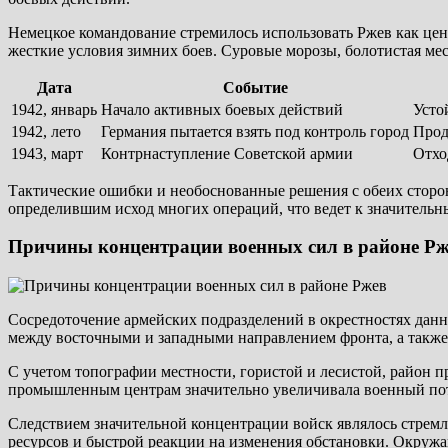
Немецкое командование стремилось использовать Ржев как це
жесткие условия зимних боев. Суровые морозы, болотистая мес
Дата
Событие
1942, январь
Начало активных боевых действий
Усто
1942, лето
Германия пытается взять под контроль город
Прод
1943, март
Контрнаступление Советской армии
Отхо
Тактические ошибки и необоснованные решения с обеих сторон
определившим исход многих операций, что ведет к значительн
Причины концентрации военных сил в районе Рж
Сосредоточение армейских подразделений в окрестностях данн
между восточными и западными направлением фронта, а также
С учетом топографии местности, гористой и лесистой, район п
промышленным центрам значительно увеличивала военный по
Следствием значительной концентрации войск являлось стрем
ресурсов и быстрой реакции на изменения обстановки. Окру