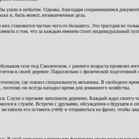
бы ушли в небытие. Однако, благодаря сохранившимся документ
ахи и, быть может, незаконченные дела.
 них становится частью чего-то большего. Это трагедия не толь
мнить о том, что за каждым именем стоит индивидуальный путь
большом селе под Смоленском, с раннего возраста проявлял инт
тлетом в своей деревне. Параллельно с физической подготовкой о
хникум, где освоил специальность механика. В свободное время 
х, поэтому он всегда находил время для домашнего хозяйства.
. Слухи о призыве заполнили деревню. Каждый ждал своего часа
вился к службе. Встречи с друзьями, обсуждения о будущем и о
а заставили его оставить учёбу и отправиться на фронт, чтобы 
тики. В этой ситуации ключевыми факторами стали визуальная и