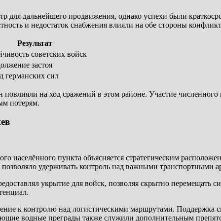
нтр для дальнейшего продвижения, однако успехи были краткос
тность и недостаток снабжения влияли на обе стороны конфликт
Результат
йчивость советских войск
олжение застоя
д германских сил
 повлияли на ход сражений в этом районе. Участие численного 
ым потерям.
ев
ого населённого пункта объясняется стратегическим расположе
 позволяло удерживать контроль над важными транспортными а
редоставлял укрытие для войск, позволяя скрытно перемещать си
тенциал.
ление к контролю над логистическими маршрутами. Поддержка с
жающие водные преграды также служили дополнительным препят