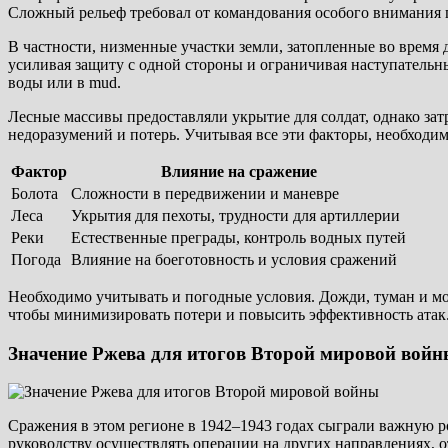
Сложный рельеф требовал от командования особого внимания
В частности, низменные участки земли, затопленные во время 
усиливая защиту с одной стороны и ограничивая наступательн
воды или в mud.
Лесные массивы предоставляли укрытие для солдат, однако за
недоразумений и потерь. Учитывая все эти факторы, необходи
Фактор
Влияние на сражение
Болота
Сложности в передвижении и маневре
Леса
Укрытия для пехоты, трудности для артиллерии
Реки
Естественные преграды, контроль водных путей
Погода
Влияние на боеготовность и условия сражений
Необходимо учитывать и погодные условия. Дожди, туман и мо
чтобы минимизировать потери и повысить эффективность атак.
Значение Ржева для итогов Второй мировой вой
Сражения в этом регионе в 1942–1943 годах сыграли важную р
руководству осуществлять операции на других направлениях, 