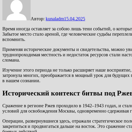
Автор:
kunaladm
15.04.2025
Время иногда оставляет за собою лишь тени событий, о которы
Забытое место стало ареной, где человеческие судьбы переплел
вспомнить.
Применяя исторические документы и свидетельства, можно увид
труднопроходимая местность и недостаток ресурсов стали наст
сломана.
Изучение этого периода не только расширяет наше восприятие,
затронула многих, преображается в мощный урок для будущих 
в нашем сознании.
Исторический контекст битвы под Рже
Сражение в регионе Ржев проходило в 1942–1943 годах, и стал
условий для освобождения Москвы, одновременно сдерживая г
Операции, развернувшиеся здесь, отражали стратегическое по
закрепиться и продвигаться дальше на восток. Это сражение 
боевых действий.