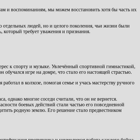
ам и воспоминаниям, мы можем восстановить хотя бы часть их
ко отдельных людей, но и целого поколения, чьи жизни были
, который требует уважения и признания.
ерес к спорту и музыке. Увлечённый спортивной гимнастикой,
н обучался игре на домре, что стало его настоящей страстью.
работал в колхозе, помогая семье и учась мастерству ручного
, однако многие соседи считали, что он не вернется.
пасности боевых действий стали частью его повседневной
защитить родную землю. Его решение стало предвестником
дентификация противника и неумолимая работа каждого бойца.